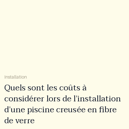
Lookbook
Blogue
À propos
Garantie
Technologie CovaTec
Installation
Quels sont les coûts à
Fondation Cure
considérer lors de l’installation
d’une piscine creusée en fibre
FAQ
de verre
Devenir partenaire