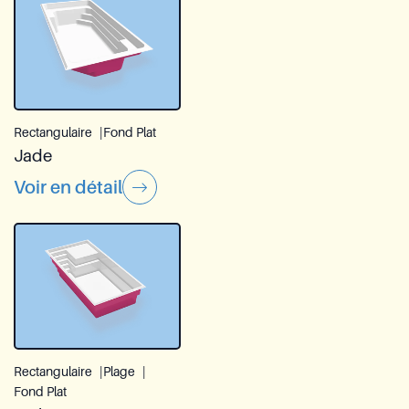
Service Après-vente Azoria
Contact
Groupe Reia
Rectangulaire
Fond Plat
EN
Jade
Voir en détail
Demande de soumission
Rectangulaire
Plage
Fond Plat