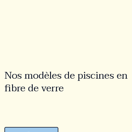
Lookbook
Blogue
À propos
Garantie
Nos modèles de piscines en
Technologie CovaTec
fibre de verre
Fondation Cure
FAQ
Devenir partenaire