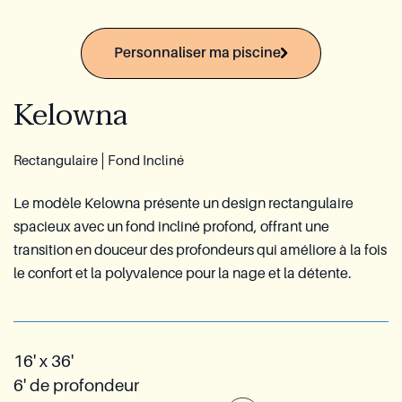
Service Après-vente Azoria
Personnaliser ma piscine
Contact
Kelowna
Groupe Reia
EN
Rectangulaire
Fond Incliné
Demande de soumission
Le modèle Kelowna présente un design rectangulaire
spacieux avec un fond incliné profond, offrant une
transition en douceur des profondeurs qui améliore à la fois
le confort et la polyvalence pour la nage et la détente.
16' x 36'
6' de profondeur