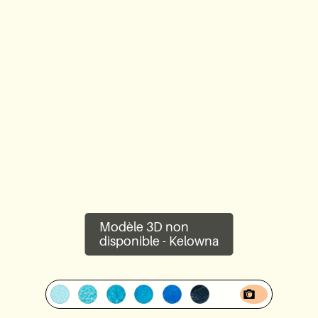
Lookbook
Blogue
À propos
Garantie
Technologie CovaTec
Modèle 3D non
Fondation Cure
disponible -
Kelowna
FAQ
Devenir partenaire