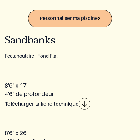
Service Après-vente Azoria
Personnaliser ma piscine
Contact
Sandbanks
Groupe Reia
EN
Rectangulaire
Fond Plat
Demande de soumission
8'6" x 17'
4'6" de profondeur
Télécharger la fiche technique
8'6" x 26'