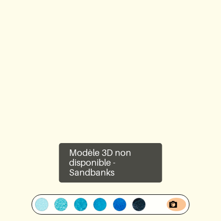
Lookbook
Blogue
À propos
Garantie
Technologie CovaTec
Modèle 3D non
Fondation Cure
disponible -
Sandbanks
FAQ
Devenir partenaire